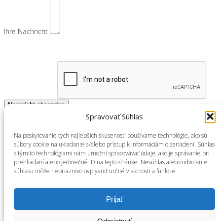
Ihre Nachricht
Spravovať Súhlas
oder rufen Sie uns an +421 901 700 707 - Martin Matejka
Na poskytovanie tých najlepších skúseností používame technológie, ako sú
súbory cookie na ukladanie a/alebo prístup k informáciám o zariadení. Súhlas
s týmito technológiami nám umožní spracovávať údaje, ako je správanie pri
prehliadaní alebo jedinečné ID na tejto stránke. Nesúhlas alebo odvolanie
súhlasu môže nepriaznivo ovplyvniť určité vlastnosti a funkcie.
TWITTER
FACEBOOK
Prijať
INSTAGRAM
YOUTUBE
GOOGLE +
PINTEREST