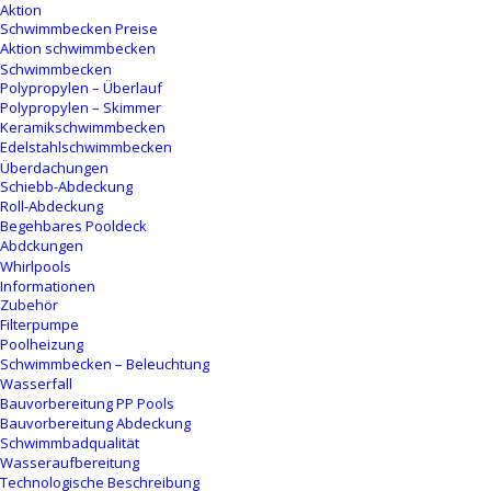
Aktion
Schwimmbecken Preise
Aktion schwimmbecken
Schwimmbecken
Polypropylen – Überlauf
Polypropylen – Skimmer
Keramikschwimmbecken
Edelstahlschwimmbecken
Überdachungen
Schiebb-Abdeckung
Roll-Abdeckung
Begehbares Pooldeck
Abdckungen
Whirlpools
Informationen
Zubehör
Filterpumpe
Poolheizung
Schwimmbecken – Beleuchtung
Wasserfall
Bauvorbereitung PP Pools
Bauvorbereitung Abdeckung
Schwimmbadqualität
Wasseraufbereitung
Technologische Beschreibung