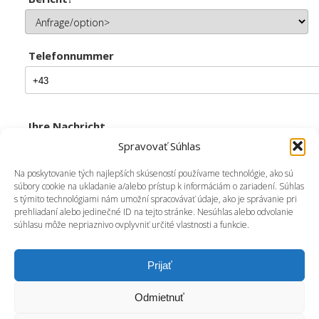
Telefonnummer
Ihre Nachricht
Spravovať Súhlas
Na poskytovanie tých najlepších skúseností používame technológie, ako sú
súbory cookie na ukladanie a/alebo prístup k informáciám o zariadení. Súhlas
s týmito technológiami nám umožní spracovávať údaje, ako je správanie pri
prehliadaní alebo jedinečné ID na tejto stránke. Nesúhlas alebo odvolanie
súhlasu môže nepriaznivo ovplyvniť určité vlastnosti a funkcie.
Prijať
Odmietnuť