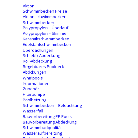
Aktion
Schwimmbecken Preise
Aktion schwimmbecken
Schwimmbecken
Polypropylen – Überlauf
Polypropylen – Skimmer
Keramikschwimmbecken
Edelstahlschwimmbecken
Überdachungen
Schiebb-Abdeckung
Roll-Abdeckung
Begehbares Pooldeck
Abdckungen
Whirlpools
Informationen
Zubehör
Filterpumpe
Poolheizung
Schwimmbecken – Beleuchtung
Wasserfall
Bauvorbereitung PP Pools
Bauvorbereitung Abdeckung
Schwimmbadqualität
Wasseraufbereitung