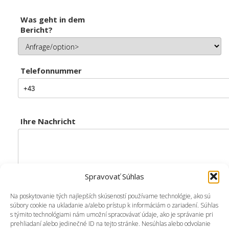
Was geht in dem
Bericht?
Telefonnummer
Ihre Nachricht
Spravovať Súhlas
Na poskytovanie tých najlepších skúseností používame technológie, ako sú
súbory cookie na ukladanie a/alebo prístup k informáciám o zariadení. Súhlas
s týmito technológiami nám umožní spracovávať údaje, ako je správanie pri
prehliadaní alebo jedinečné ID na tejto stránke. Nesúhlas alebo odvolanie