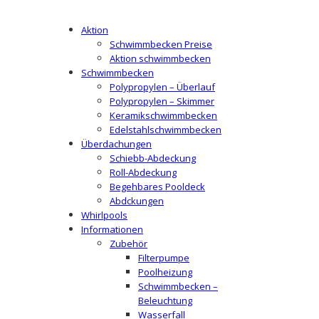
Aktion
Schwimmbecken Preise
Aktion schwimmbecken
Schwimmbecken
Polypropylen – Überlauf
Polypropylen – Skimmer
Keramikschwimmbecken
Edelstahlschwimmbecken
Überdachungen
Schiebb-Abdeckung
Roll-Abdeckung
Begehbares Pooldeck
Abdckungen
Whirlpools
Informationen
Zubehör
Filterpumpe
Poolheizung
Schwimmbecken –
Beleuchtung
Wasserfall