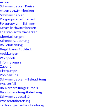
Aktion
Schwimmbecken Preise
Aktion schwimmbecken
Schwimmbecken
Polypropylen – Überlauf
Polypropylen – Skimmer
Keramikschwimmbecken
Edelstahlschwimmbecken
Überdachungen
Schiebb-Abdeckung
Roll-Abdeckung
Begehbares Pooldeck
Abdckungen
Whirlpools
Informationen
Zubehör
Filterpumpe
Poolheizung
Schwimmbecken – Beleuchtung
Wasserfall
Bauvorbereitung PP Pools
Bauvorbereitung Abdeckung
Schwimmbadqualität
Wasseraufbereitung
Technologische Beschreibung