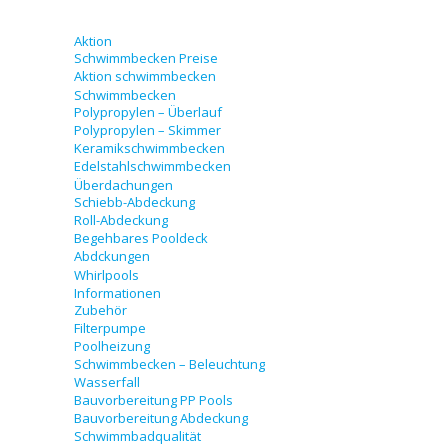
Aktion
Schwimmbecken Preise
Aktion schwimmbecken
Schwimmbecken
Polypropylen – Überlauf
Polypropylen – Skimmer
Keramikschwimmbecken
Edelstahlschwimmbecken
Überdachungen
Schiebb-Abdeckung
Roll-Abdeckung
Begehbares Pooldeck
Abdckungen
Whirlpools
Informationen
Zubehör
Filterpumpe
Poolheizung
Schwimmbecken – Beleuchtung
Wasserfall
Bauvorbereitung PP Pools
Bauvorbereitung Abdeckung
Schwimmbadqualität