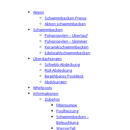
Aktion
Schwimmbecken Preise
Aktion schwimmbecken
Schwimmbecken
Polypropylen – Überlauf
Polypropylen – Skimmer
Keramikschwimmbecken
Edelstahlschwimmbecken
Überdachungen
Schiebb-Abdeckung
Roll-Abdeckung
Begehbares Pooldeck
Abdckungen
Whirlpools
Informationen
Zubehör
Filterpumpe
Poolheizung
Schwimmbecken –
Beleuchtung
Wasserfall