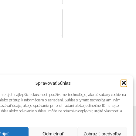
Spravovať Súhlas
nie tých najlepších skúseností používame technológie, ako sú súbory cookie na
alebo prístup k informáciám o zariadení. Súhlas s týmito technológiami nám
ovávať údaje, ako je správanie pri prehliadaní alebo jedinečné ID na tejto
úhlas alebo odvolanie súhlasu môže nepriaznivo ovplyvniť určité vlastnosti a
PINTEREST
Prijať
Odmietnuť
Zobraziť predvoľby