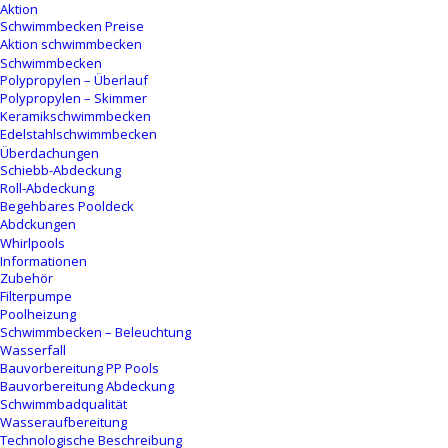
Aktion
Schwimmbecken Preise
Aktion schwimmbecken
Schwimmbecken
Polypropylen – Überlauf
Polypropylen – Skimmer
Keramikschwimmbecken
Edelstahlschwimmbecken
Überdachungen
Schiebb-Abdeckung
Roll-Abdeckung
Begehbares Pooldeck
Abdckungen
Whirlpools
Informationen
Zubehör
Filterpumpe
Poolheizung
Schwimmbecken – Beleuchtung
Wasserfall
Bauvorbereitung PP Pools
Bauvorbereitung Abdeckung
Schwimmbadqualität
Wasseraufbereitung
Technologische Beschreibung