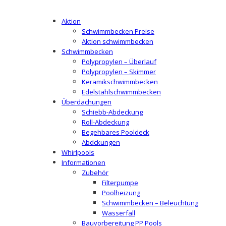
Aktion
Schwimmbecken Preise
Aktion schwimmbecken
Schwimmbecken
Polypropylen – Überlauf
Polypropylen – Skimmer
Keramikschwimmbecken
Edelstahlschwimmbecken
Überdachungen
Schiebb-Abdeckung
Roll-Abdeckung
Begehbares Pooldeck
Abdckungen
Whirlpools
Informationen
Zubehör
Filterpumpe
Poolheizung
Schwimmbecken – Beleuchtung
Wasserfall
Bauvorbereitung PP Pools