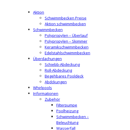
Aktion
Schwimmbecken Preise
Aktion schwimmbecken
Schwimmbecken
Polypropylen – Überlauf
Polypropylen – Skimmer
Keramikschwimmbecken
Edelstahlschwimmbecken
Überdachungen
Schiebb-Abdeckung
Roll-Abdeckung
Begehbares Pooldeck
Abdckungen
Whirlpools
Informationen
Zubehör
Filterpumpe
Poolheizung
Schwimmbecken –
Beleuchtung
Wasserfall