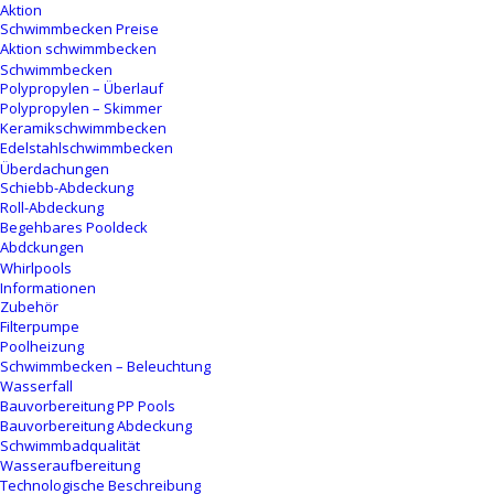
Aktion
Schwimmbecken Preise
Aktion schwimmbecken
Schwimmbecken
Polypropylen – Überlauf
Polypropylen – Skimmer
Keramikschwimmbecken
Edelstahlschwimmbecken
Überdachungen
Schiebb-Abdeckung
Roll-Abdeckung
Begehbares Pooldeck
Abdckungen
Whirlpools
Informationen
Zubehör
Filterpumpe
Poolheizung
Schwimmbecken – Beleuchtung
Wasserfall
Bauvorbereitung PP Pools
Bauvorbereitung Abdeckung
Schwimmbadqualität
Wasseraufbereitung
Technologische Beschreibung