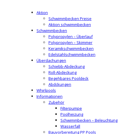
Aktion
Schwimmbecken Preise
Aktion schwimmbecken
Schwimmbecken
Polypropylen – Überlauf
Polypropylen – Skimmer
Keramikschwimmbecken
Edelstahlschwimmbecken
Überdachungen
Schiebb-Abdeckung
Roll-Abdeckung
Begehbares Pooldeck
Abdckungen
Whirlpools
Informationen
Zubehör
Filterpumpe
Poolheizung
Schwimmbecken – Beleuchtung
Wasserfall
Bauvorbereitung PP Pools