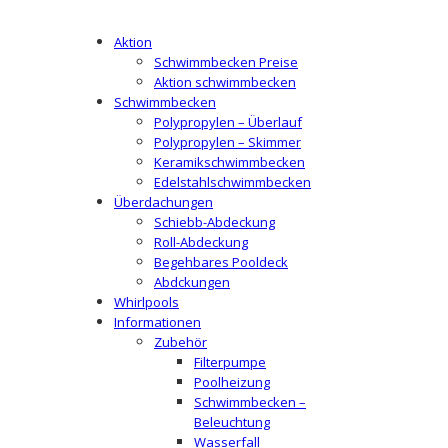
Aktion
Schwimmbecken Preise
Aktion schwimmbecken
Schwimmbecken
Polypropylen – Überlauf
Polypropylen – Skimmer
Keramikschwimmbecken
Edelstahlschwimmbecken
Überdachungen
Schiebb-Abdeckung
Roll-Abdeckung
Begehbares Pooldeck
Abdckungen
Whirlpools
Informationen
Zubehör
Filterpumpe
Poolheizung
Schwimmbecken –
Beleuchtung
Wasserfall