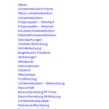
Aktion
Schwimmbecken Preise
Aktion schwimmbecken
Schwimmbecken
Polypropylen – Überlauf
Polypropylen – Skimmer
Keramikschwimmbecken
Edelstahlschwimmbecken
Überdachungen
Schiebb-Abdeckung
Roll-Abdeckung
Begehbares Pooldeck
Abdckungen
Whirlpools
Informationen
Zubehör
Filterpumpe
Poolheizung
Schwimmbecken – Beleuchtung
Wasserfall
Bauvorbereitung PP Pools
Bauvorbereitung Abdeckung
Schwimmbadqualität
Wasseraufbereitung